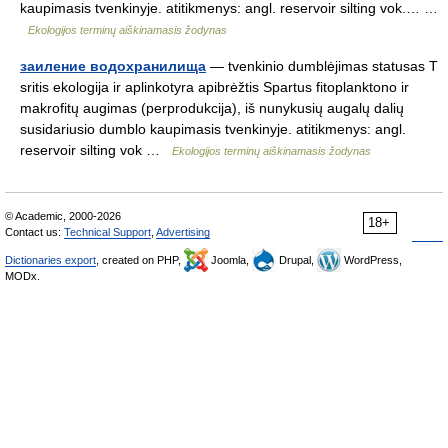
kaupimasis tvenkinyje. atitikmenys: angl. reservoir silting vok.… …
Ekologijos terminų aiškinamasis žodynas
заиление водохранилища
— tvenkinio dumblėjimas statusas T
sritis ekologija ir aplinkotyra apibrėžtis Spartus fitoplanktono ir
makrofitų augimas (perprodukcija), iš nunykusių augalų dalių
susidariusio dumblo kaupimasis tvenkinyje. atitikmenys: angl.
reservoir silting vok …
Ekologijos terminų aiškinamasis žodynas
© Academic, 2000-2026
18+
Contact us:
Technical Support
,
Advertising
Dictionaries export
, created on PHP,
Joomla,
Drupal,
WordPress,
MODx.