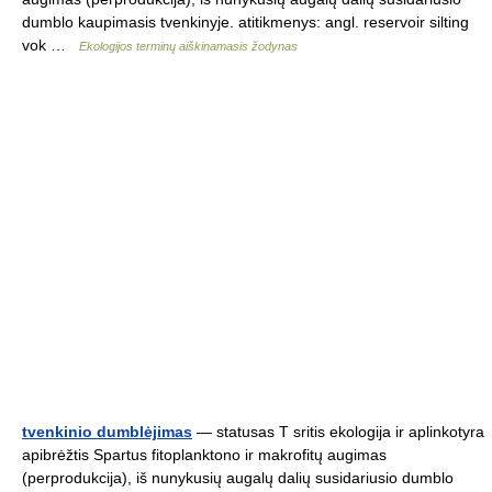
dumblo kaupimasis tvenkinyje. atitikmenys: angl. reservoir silting
vok …
Ekologijos terminų aiškinamasis žodynas
tvenkinio dumblėjimas
— statusas T sritis ekologija ir aplinkotyra
apibrėžtis Spartus fitoplanktono ir makrofitų augimas
(perprodukcija), iš nunykusių augalų dalių susidariusio dumblo