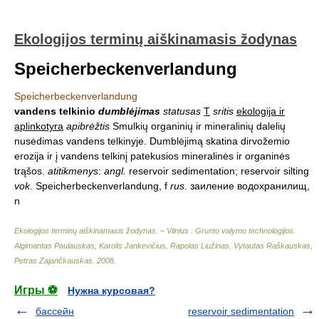
Ekologijos terminų aiškinamasis žodynas
Speicherbeckenverlandung
Speicherbeckenverlandung
vandens telkinio
dumblėjimas
statusas
T
sritis
ekologija ir
aplinkotyra
apibrėžtis
Smulkių organinių ir mineralinių dalelių
nusėdimas vandens telkinyje. Dumblėjimą skatina dirvožemio
erozija ir į vandens telkinį patekusios mineralinės ir organinės
trąšos.
atitikmenys
:
angl.
reservoir sedimentation; reservoir silting
vok.
Speicherbeckenverlandung, f
rus.
заиление водохранилищ,
n
Ekologijos terminų aiškinamasis žodynas. – Vilnius : Grunto valymo technologijos
.
Algimantas Paulauskas, Karolis Jankevičius, Rapolas Liužinas, Vytautas Raškauskas,
Petras Zajančkauskas
.
2008
.
Игры ⚽
Нужна курсовая?
бассейн
reservoir sedimentation