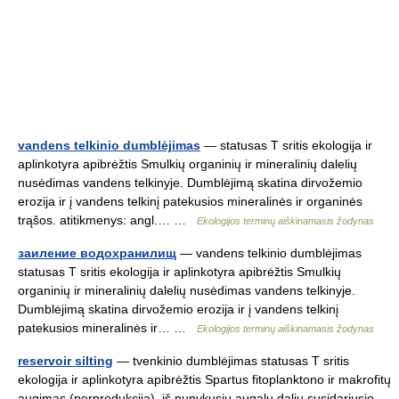
vandens telkinio dumblėjimas
— statusas T sritis ekologija ir
aplinkotyra apibrėžtis Smulkių organinių ir mineralinių dalelių
nusėdimas vandens telkinyje. Dumblėjimą skatina dirvožemio
erozija ir į vandens telkinį patekusios mineralinės ir organinės
trąšos. atitikmenys: angl.… …
Ekologijos terminų aiškinamasis žodynas
заиление водохранилищ
— vandens telkinio dumblėjimas
statusas T sritis ekologija ir aplinkotyra apibrėžtis Smulkių
organinių ir mineralinių dalelių nusėdimas vandens telkinyje.
Dumblėjimą skatina dirvožemio erozija ir į vandens telkinį
patekusios mineralinės ir… …
Ekologijos terminų aiškinamasis žodynas
reservoir silting
— tvenkinio dumblėjimas statusas T sritis
ekologija ir aplinkotyra apibrėžtis Spartus fitoplanktono ir makrofitų
augimas (perprodukcija), iš nunykusių augalų dalių susidariusio