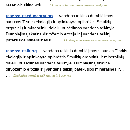
reservoir silting vok …
Ekologijos terminų aiškinamasis žodynas
reservoir sedimentation
— vandens telkinio dumblėjimas
statusas T sritis ekologija ir aplinkotyra apibrėžtis Smulkių
organinių ir mineralinių dalelių nusėdimas vandens telkinyje.
Dumblėjimą skatina dirvožemio erozija ir į vandens telkinį
patekusios mineralinės ir… …
Ekologijos terminų aiškinamasis žodynas
reservoir silting
— vandens telkinio dumblėjimas statusas T sritis
ekologija ir aplinkotyra apibrėžtis Smulkių organinių ir mineralinių
dalelių nusėdimas vandens telkinyje. Dumblėjimą skatina
dirvožemio erozija ir į vandens telkinį patekusios mineralinės ir…
…
Ekologijos terminų aiškinamasis žodynas