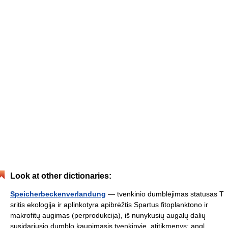
Look at other dictionaries:
Speicherbeckenverlandung
— tvenkinio dumblėjimas statusas T
sritis ekologija ir aplinkotyra apibrėžtis Spartus fitoplanktono ir
makrofitų augimas (perprodukcija), iš nunykusių augalų dalių
susidariusio dumblo kaupimasis tvenkinyje. atitikmenys: angl.